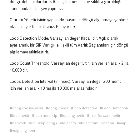
döngü iletisini durdurur. Ancak, bu mesajın ne sıklıkta görüldüğü
konusunda hiçbir şey yapmaz.
Oturum Yöneticisinin yapılandırmasında, döngü algılamaya yardımcı
olan üç ayar bulacaksınız. Bu ayarlar:
Loop Detection Mode: Varsayılan değer Kapalı’dır. Açık olarak
ayarlamak, bir SIP Varlığı ile ilişkili tüm Varlık Bağlantıları için döngü
algılamayı etkinleştirir.
Loop Count Threshold: Varsayılan değer 5’tir. İzin verilen aralık 2 ila
10.000’dir.
Loops Detection Interval (in msec): Varsayılan değer 200 msn’dir.
İzin verilen aralık 10 ms ila 10.000 ms arasındadır.
döngü ne işe yarar
döngü nedir
loop detected
Loop Detection
loop nedir
loop nedir sip
looping nedir
max-forward nedir
network
sip
sip döngü
telecom
telecommunication
voip
voip engineer