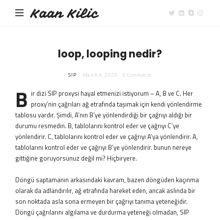
Kaan Kilic
loop, looping nedir?
SIP
March 4, 2020
0 Comments
B
ir dizi SIP proxysi hayal etmenizi istiyorum – A, B ve C. Her
proxy’nin çağrıları ağ etrafında taşımak için kendi yönlendirme
tablosu vardır. Şimdi, A’nın B’ye yönlendirdiği bir çağrıyı aldığı bir
durumu resmedin. B, tablolarını kontrol eder ve çağrıyı C’ye
yönlendirir. C, tablolarını kontrol eder ve çağrıyı A’ya yönlendirir. A,
tablolarını kontrol eder ve çağrıyı B’ye yönlendirir. bunun nereye
gittiğine goruyorsunuz değil mi? Hiçbiryere.
Döngü saptamanın arkasındaki kavram, bazen döngüden kaçınma
olarak da adlandırılır, ağ etrafında hareket eden, ancak aslında bir
son noktada asla sona ermeyen bir çağrıyı tanıma yeteneğidir.
Döngü çağrılarını algılama ve durdurma yeteneği olmadan, SIP