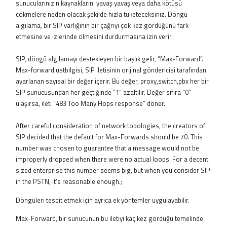
sunucularınızın kaynaklarını yavaş yavaş veya daha kötüsü
çökmelere neden olacak şekilde hızla tüketeceksiniz. Döngü
algılama, bir SIP varlığının bir çağrıyı çok kez gördüğünü fark
etmesine ve izlerinde ölmesini durdurmasına izin verir.
SIP, döngü algılamayı destekleyen bir başlık gelir, “Max-Forward”.
Max-forward üstbilgisi, SIP iletisinin orijinal göndericisi tarafından
ayarlanan sayısal bir değer içerir. Bu değer, proxy,switch,pbx her bir
SIP sunucusundan her geçtiğinde “1” azaltılır. Değer sıfıra “0”
ulaşırsa, ileti “483 Too Many Hops response” döner.
After careful consideration of network topologies, the creators of
SIP decided that the default for Max-Forwards should be 70. This
number was chosen to guarantee that a message would not be
improperly dropped when there were no actual loops. For a decent
sized enterprise this number seems big, but when you consider SIP
in the PSTN, it’s reasonable enough.;
Döngüleri tespit etmek için ayrıca ek yöntemler uygulayabilir.
Max-Forward, bir sunucunun bu iletiyi kaç kez gördüğü temelinde