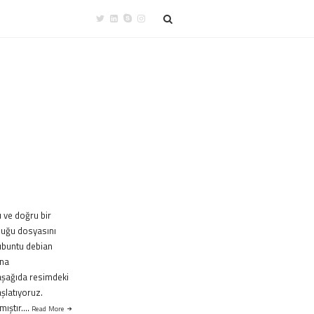
 ve doğru bir
lduğu dosyasını
 ubuntu debian
ına
 aşağıda resimdeki
aşlatıyoruz.
amıştır….
Read More