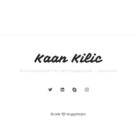
Kaan Kilic
Who in the world am I? Ah, that’s the great puzzle. — Lewis Carroll
Bu site
ile yapılmıştır.