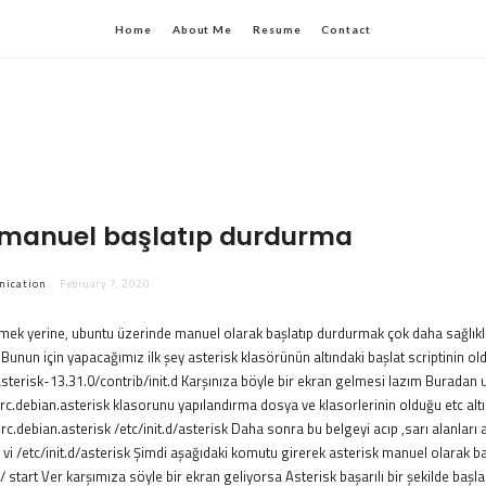
Home
About Me
Resume
Contact
 manuel başlatıp durdurma
nication
February 7, 2020
mek yerine, ubuntu üzerinde manuel olarak başlatıp durdurmak çok daha sağlıklı
 Bunun için yapacağımız ilk şey asterisk klasörünün altındaki başlat scriptinin o
sterisk-13.31.0/contrib/init.d Karşınıza böyle bir ekran gelmesi lazım Buradan
n rc.debian.asterisk klasorunu yapılandırma dosya ve klasorlerinin olduğu etc alt
rc.debian.asterisk /etc/init.d/asterisk Daha sonra bu belgeyi acıp ,sarı alanları
. vi /etc/init.d/asterisk Şimdi aşağıdaki komutu girerek asterisk manuel olarak b
k/ start Ver karşımıza söyle bir ekran geliyorsa Asterisk başarılı bir şekilde başl