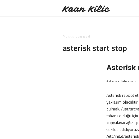
Kaan Kilic
Posts tagged
asterisk start stop
Asterisk
Asterisk
Telecommu
Asterisk reboot et
yaklaşım olacaktır.
bulmak. /usr/src/a
tabanlı olduğu içi
kopyalayacağız.cp 
şekilde editliyoruz
/etc/init.d/asteris