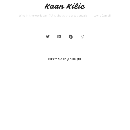
Kaan Kilic
Who in the world am I? Ah, that’s the great puzzle. — Lewis Carroll
Bu site
ile yapılmıştır.