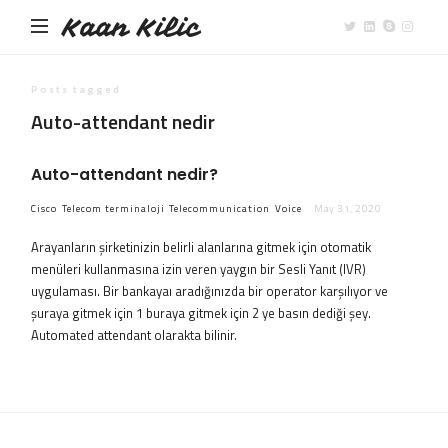
Kaan Kilic
Posts tagged
Auto-attendant nedir
Auto-attendant nedir?
Cisco
Telecom terminaloji
Telecommunication
Voice
May 31, 2020
Arayanların şirketinizin belirli alanlarına gitmek için otomatik
menüleri kullanmasına izin veren yaygın bir Sesli Yanıt (IVR)
uygulaması. Bir bankayaı aradığınızda bir operator karşılıyor ve
şuraya gitmek için 1 buraya gitmek için 2 ye basın dediği şey.
Automated attendant olarakta bilinir.