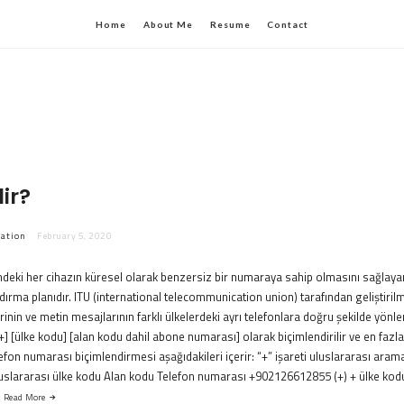
Home
About Me
Resume
Contact
ir?
ation
February 5, 2020
deki her cihazın küresel olarak benzersiz bir numaraya sahip olmasını sağlaya
ırma planıdır. ITU (international telecommunication union) tarafından geliştirilm
nin ve metin mesajlarının farklı ülkelerdeki ayrı telefonlara doğru şekilde yönle
+] [ülke kodu] [alan kodu dahil abone numarası] olarak biçimlendirilir ve en fa
elefon numarası biçimlendirmesi aşağıdakileri içerir: “+” işareti uluslararası ara
uslararası ülke kodu Alan kodu Telefon numarası +902126612855 (+) + ülke kod
…
Read More