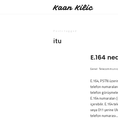
Kaan Kilic
Posts tagged
itu
E.164 ned
Genel
Telecommunic
E.164, PSTN üzerin
telefon numaraland
telefon görüşmeleri
E.164 numaraları [
içerebilir. E.164 t
veya 011 yerine Ul
telefon numarası