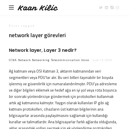
Kaan Kilic
Posts tagged
network layer görevleri
Network layer, Layer 3 nedir?
CCNA
Network
Networking
Telecommunication
Voice
June 13, 2020
Ağ katmanı veya OSI Katman 3, aktarım katmanından veri
segmentleri veya PDU’lar alır. Bu veri bitleri taşınabilir bir boyuta
işlenmiş ve güvenilirlik için numaralandırılmıştır. PDU’ya adresleme
ve diğer bilgileri eklemek ve hedef ağa en iyi yol veya rota boyunca
bir sonraki yönlendiriciye göndermek için protokolleri kullanmak
artık ağ katmanına kalmıştır. Yaygın olarak kullanılan IP gibi ağ
katmanı protokolleri, cihazların üst katman bilgilerinin ana
bilgisayarlar arasında paylaşılmasını sağlamak için kullandığı
kurallar ve talimatlardır. Ana bilgisayarlar farklı ağlarda olduğunda,
ağlar arasındaki yolları seçmek için ek yönlendirme protokolleri