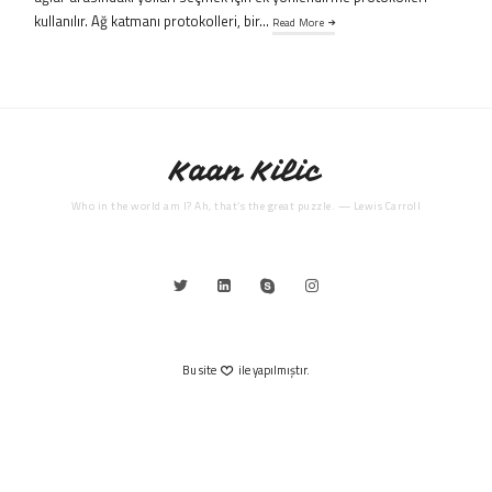
kullanılır. Ağ katmanı protokolleri, bir…
Read More
Kaan Kilic
Who in the world am I? Ah, that’s the great puzzle. — Lewis Carroll
Bu site
ile yapılmıştır.