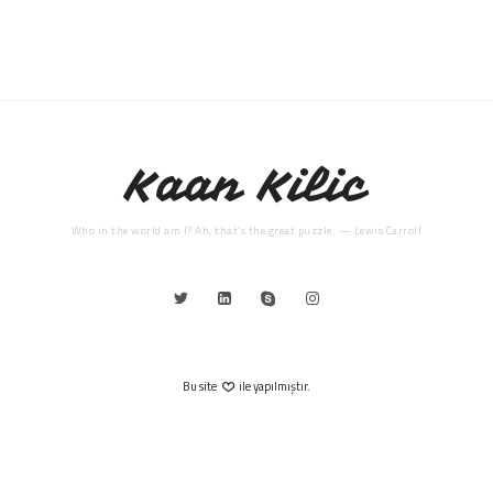
Kaan Kilic
Who in the world am I? Ah, that’s the great puzzle. — Lewis Carroll
Bu site
ile yapılmıştır.