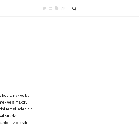
ere kodlamak ve bu
tmek ve almaktır.
ini temsil eden bir
sal sırada
 kablosuz olarak