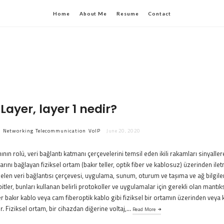
Home
About Me
Resume
Contact
Layer, layer 1 nedir?
k
Networking
Telecommunication
VoIP
June 20, 2020
ının rolü, veri bağlantı katmanı çerçevelerini temsil eden ikili rakamları sinyall
tlarını bağlayan fiziksel ortam (bakır teller, optik fiber ve kablosuz) üzerinden ile
elen veri bağlantısı çerçevesi, uygulama, sunum, oturum ve taşıma ve ağ bilgiler
u bitler, bunları kullanan belirli protokoller ve uygulamalar için gerekli olan mantık
er bakır kablo veya cam fiberoptik kablo gibi fiziksel bir ortamın üzerinden veya
. Fiziksel ortam, bir cihazdan diğerine voltaj,…
Read More