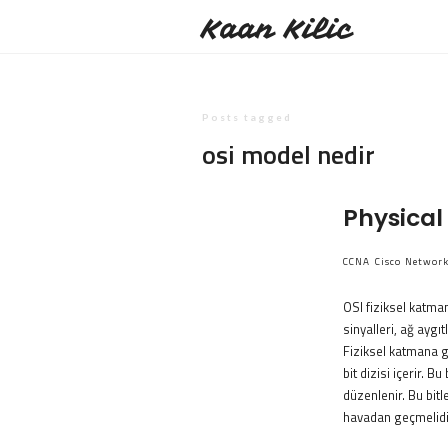
Kaan Kilic
Posts tagged
osi model nedir
Physical 
CCNA
Cisco
Networ
OSI fiziksel katman
sinyalleri, ağ aygı
Fiziksel katmana g
bit dizisi içerir. B
düzenlenir. Bu bitl
havadan geçmelidir