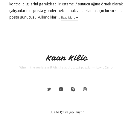
kontrol bilgilerini gerektirebilir. İstemci / sunucu ağına örnek olarak,
çalışanların e-posta göndermek, almak ve saklamak için bir şirket e-
posta sunucusu kullandıkları…
Read More
Kaan Kilic
Who in the world am I? Ah, that’s the great puzzle. — Lewis Carroll
Bu site
ile yapılmıştır.