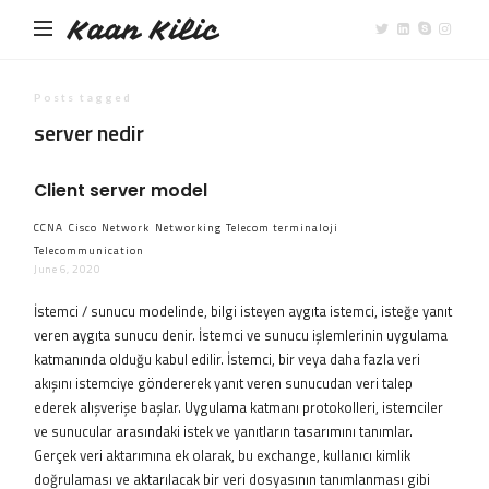
Kaan Kilic
Posts tagged
server nedir
Client server model
CCNA
Cisco
Network
Networking
Telecom terminaloji
Telecommunication
June 6, 2020
İstemci / sunucu modelinde, bilgi isteyen aygıta istemci, isteğe yanıt
veren aygıta sunucu denir. İstemci ve sunucu işlemlerinin uygulama
katmanında olduğu kabul edilir. İstemci, bir veya daha fazla veri
akışını istemciye göndererek yanıt veren sunucudan veri talep
ederek alışverişe başlar. Uygulama katmanı protokolleri, istemciler
ve sunucular arasındaki istek ve yanıtların tasarımını tanımlar.
Gerçek veri aktarımına ek olarak, bu exchange, kullanıcı kimlik
doğrulaması ve aktarılacak bir veri dosyasının tanımlanması gibi