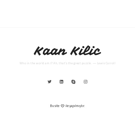
Kaan Kilic
Who in the world am I? Ah, that’s the great puzzle. — Lewis Carroll
Bu site
ile yapılmıştır.