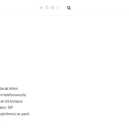
rak bilinir.
lım telefonunuzla
dan da kolayca
alım, SIP
ştirilmesi ve yanıt