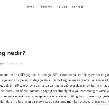
Home
About Me
Resume
Contact
ng nedir?
ion
March 21, 2020
ucusu tek bir SIP çağrısını birden çok SIP uç noktasına iletir. Bu işlem forking ola
ı aynı anda birçok uç noktayı çalabilir. SIP forking ile, masa telefonunuzun yazı
uzdaki bir SIP telefonuyla aynı anda çalmasını sağlayarak aramayı her iki cihaz
enel olarak, bir ofiste, patronun çağrıyı seçemediğini veya uzatamadığını varsay
in uzantısını aramasına cevap vermesine izin verir. Aldığı birçok vekilin gerçekle
nden durum bilgisi olan bir proxy varsa çatallama mümkün olacaktır….
Read More