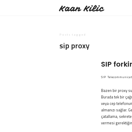
Kaan Kilic
Posts tagged
sip proxy
SIP forki
SIP
Telecommunicat
Bazen bir proxy sun
Burada tek bir çağr
veya cep telefonun
almanızı sağlar. G
çatallama, sekreter
vermesi gerektiği