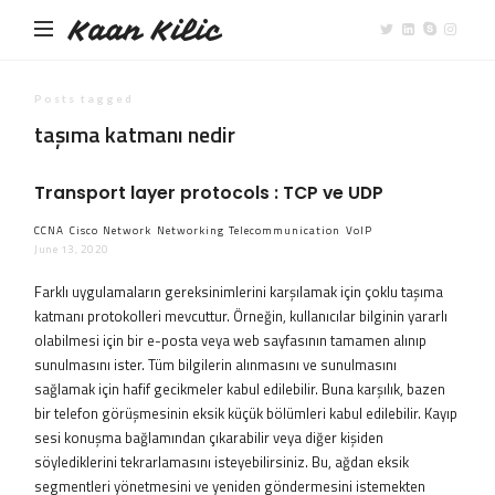
Kaan Kilic
Posts tagged
taşıma katmanı nedir
Transport layer protocols : TCP ve UDP
CCNA
Cisco
Network
Networking
Telecommunication
VoIP
June 13, 2020
Farklı uygulamaların gereksinimlerini karşılamak için çoklu taşıma
katmanı protokolleri mevcuttur. Örneğin, kullanıcılar bilginin yararlı
olabilmesi için bir e-posta veya web sayfasının tamamen alınıp
sunulmasını ister. Tüm bilgilerin alınmasını ve sunulmasını
sağlamak için hafif gecikmeler kabul edilebilir. Buna karşılık, bazen
bir telefon görüşmesinin eksik küçük bölümleri kabul edilebilir. Kayıp
sesi konuşma bağlamından çıkarabilir veya diğer kişiden
söylediklerini tekrarlamasını isteyebilirsiniz. Bu, ağdan eksik
segmentleri yönetmesini ve yeniden göndermesini istemekten