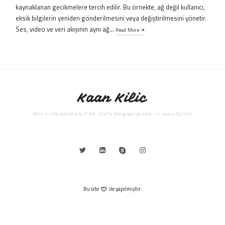
kaynaklanan gecikmelere tercih edilir. Bu örnekte, ağ değil kullanıcı,
eksik bilgilerin yeniden gönderilmesini veya değiştirilmesini yönetir.
Ses, video ve veri akışının aynı ağ…
Read More
Kaan Kilic
Who in the world am I? Ah, that’s the great puzzle. — Lewis Carroll
Bu site
ile yapılmıştır.