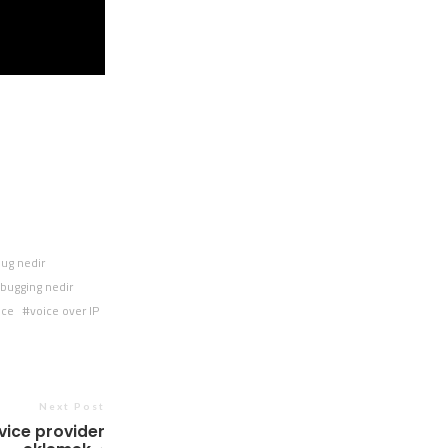
bug nedir
ebugging nedir
ice
voice over IP
Next Post
vice provider