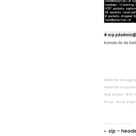
# scp
pdadmin@
komutu ile de beli
asterisk debuggin
asterisk troublesh
sip dersler
SIP 
voip
voip engin
Previous Post
sip – head