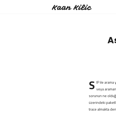
Kaan Kilic
A
S
IP ile arama
veya aramanı
sorunun ne olduğ
üzerindeki paketle
trace almakta deni