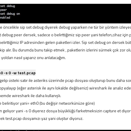
e öncelikle sip set debug diyerek debug yaparken ne tür bir yöntem izleye
et debug peer dersek, sadece o belirttiğimiz sip peer yani telefon,cihaz için p
belirttiğimiz IP adresinden gelen paketleri izler. Sip set debug on dersek b
kip alır. Bu durumda bunu takip etmek , paketlerin izlerini sürmek çok zor ol
yoldan nasıl yaparız onu anlatacağım.
0 -s 0 -w test.pcap
gelip üsteki satır ile asteriks üzerinde pcap dosyası oluşturup bunu daha so
pyalayıp (eğer asterisk ile aynı lokalde değilseniz) wireshark ile analiz ede
emde wireshark ile daha kullanışlı.
ce beliritiyor yani= eth0 (bu değişir networkünüze göre)
n geliyor yani -s 0 diyerez dosya büyüklüğü farketmeksizin capture et diyor
rek test.pcap dosyamızı yaz yani oluştur diyoruz.