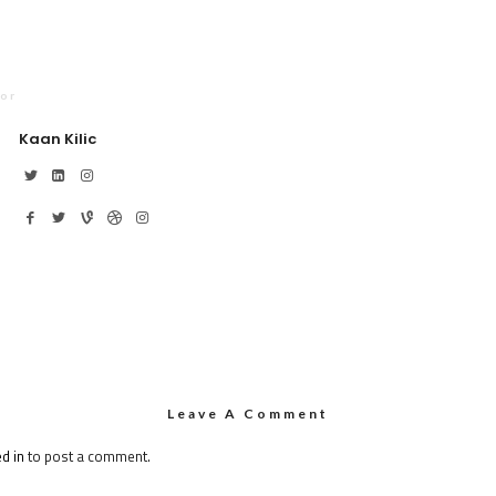
or
Kaan Kilic
Leave A Comment
d in
to post a comment.