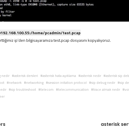
192.168.100.55
:/home/pcadmin/test.pcap
rttiğimiz ip’den bilgisayaramıza test.pcap dosyasını kopyalıyoruz.
g nedir
asterisk dersleri
asterisk hata ayıklama
asterisk nedir
asterisk sip de
oot
network
networking
session initation protocol
sip debug nedir
sip d
nedir
sip troubleshoot
telecom
telecommunication
trace almak nedir
vo
eer
ers
asterisk ser