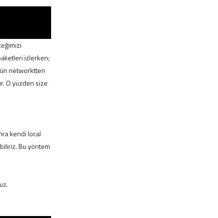
ceğimizi
aketleri izlerken;
ütün networktten
ur. O yüzden size
nra kendi local
biliriz. Bu yöntem
uz.