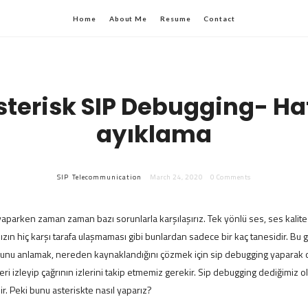
Home
About Me
Resume
Contact
sterisk SIP Debugging- Ha
ayıklama
SIP
Telecommunication
March 24, 2020
0 Comments
 yaparken zaman zaman bazı sorunlarla karşılaşırız. Tek yönlü ses, ses kalite
zın hiç karşı tarafa ulaşmaması gibi bunlardan sadece bir kaç tanesidir. Bu 
unu anlamak, nereden kaynaklandığını çözmek için sip debugging yaparak
ri izleyip çağrının izlerini takip etmemiz gerekir. Sip debugging dediğimiz o
r. Peki bunu asteriskte nasıl yaparız?