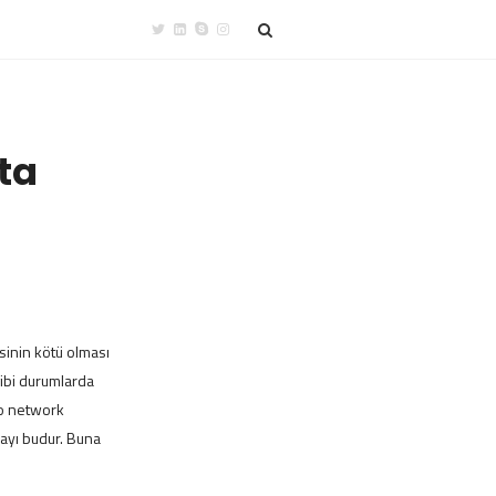
ta
sinin kötü olması
gibi durumlarda
 o network
layı budur. Buna