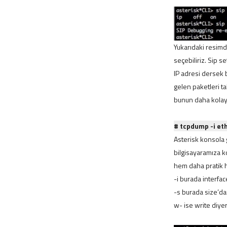
Yukarıdaki resimd
seçebiliriz. Sip s
IP adresi dersek 
gelen paketleri ta
bunun daha kolay 
# tcpdump -i eth
Asterisk konsola 
bilgisayaramıza ko
hem daha pratik h
-i burada interfa
-s burada size’da
w- ise write diye