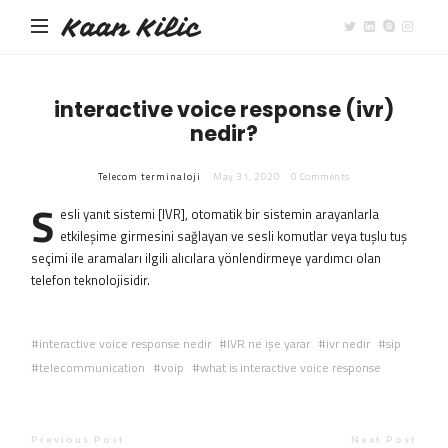
Kaan Kilic
interactive voice response (ivr)
nedir?
Telecom terminaloji
May 31, 2020
0 Comments
S
esli yanıt sistemi [IVR], otomatik bir sistemin arayanlarla
etkileşime girmesini sağlayan ve sesli komutlar veya tuşlu tuş
seçimi ile aramaları ilgili alıcılara yönlendirmeye yardımcı olan
telefon teknolojisidir.
interactive voice response nedir
IVR ne işe yarar
ivr nedir
sip
telecommunication
voip
what is interactive voice response
Previous Post
Next Post