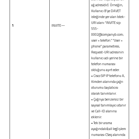
ağ adresidir). Örneğin,
Kullanıcı B’ye DAVET
isteğinde yer alan İstek-
URI alanı “INVITE sip:
1
INVITE—
555-
0002@companyb.com
;
user = telefon.” “User =
phone” parametresi,
Request-URI adresinin
kullanıcı adı yerine bir
telefon numarası
olduğunu ayırt eder.
• Cisco SIP IP telefonu A,
Kimden alanında çağrı
oturumu başlatıcısı
olarak tanımlanır.
• Çağrıya benzersiz bir
sayısal tanımlayıcı atanır
ve Call-ID alanına
eklenir.
• Tek bir arama
ayağındaki(call leg) işlem
numarası CSeq alanında