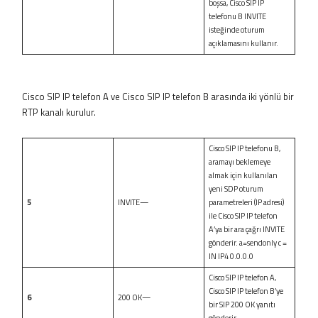
boşsa, Cisco SIP IP
telefonu B INVITE
isteğinde oturum
açıklamasını kullanır.
Cisco SIP IP telefon A ve Cisco SIP IP telefon B arasında iki yönlü bir
RTP kanalı kurulur.
Cisco SIP IP telefonu B,
aramayı beklemeye
almak için kullanılan
yeni SDP oturum
5
INVITE—
parametreleri (IP adresi)
ile Cisco SIP IP telefon
A’ya bir ara çağrı INVITE
gönderir. a=sendonly c =
IN IP4 0.0.0.0
Cisco SIP IP telefon A,
Cisco SIP IP telefon B’ye
6
200 OK—
bir SIP 200 OK yanıtı
gönderir.