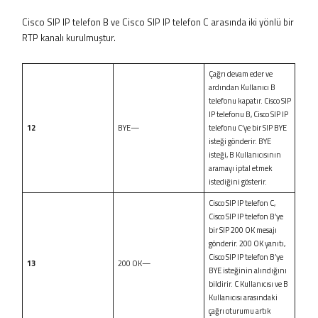
Cisco SIP IP telefon B ve Cisco SIP IP telefon C arasında iki yönlü bir
RTP kanalı kurulmuştur.
Çağrı devam eder ve
ardından Kullanıcı B
telefonu kapatır. Cisco SIP
IP telefonu B, Cisco SIP IP
12
BYE—
telefonu C’ye bir SIP BYE
isteği gönderir. BYE
isteği, B Kullanıcısının
aramayı iptal etmek
istediğini gösterir.
Cisco SIP IP telefon C,
Cisco SIP IP telefon B’ye
bir SIP 200 OK mesajı
gönderir. 200 OK yanıtı,
Cisco SIP IP telefon B’ye
13
200 OK—
BYE isteğinin alındığını
bildirir. C Kullanıcısı ve B
Kullanıcısı arasındaki
çağrı oturumu artık