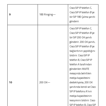
Cisco SIP IP telefon C,
Cisco SIP IP telefon B’ye
9
180 Ringing—
bir SIP 180 Çalma yanıtı
gönderir.
Cisco SIP IP telefon C,
Cisco SIP IP telefon B’ye
bir SIP 200 OK yanıtı
gönderir. 200 OK yanıtı,
Cisco SIP IP telefon B’ye
bağlantının yapıldığını
bildirir. Cisco SIP IP
telefon B, Cisco SIP IP
telefon A tarafından
gönderilen INVITE
mesajında belirtilen
medya kapasitesini
10
200 OK—
destekliyorsa, 200 OK
yanıtında kendi ve Cisco
SIP IP telefonu A’nın
medya kapasitesinin
kesişimini bildirir. Cisco
SIP IP telefon B, Cisco SIP