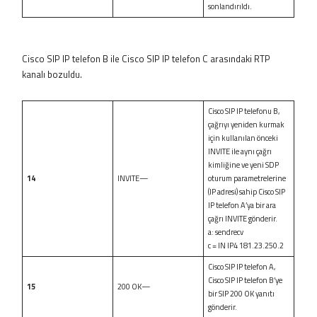
sonlandırıldı.
Cisco SIP IP telefon B ile Cisco SIP IP telefon C arasındaki RTP
kanalı bozuldu.
Cisco SIP IP telefonu B,
çağrıyı yeniden kurmak
için kullanılan önceki
INVITE ile aynı çağrı
kimliğine ve yeni SDP
14
INVITE—
oturum parametrelerine
(IP adresi) sahip Cisco SIP
IP telefon A’ya bir ara
çağrı INVITE gönderir.
a: sendrecv
c = IN IP4 181.23.250.2
Cisco SIP IP telefon A,
Cisco SIP IP telefon B’ye
15
200 OK—
bir SIP 200 OK yanıtı
gönderir.