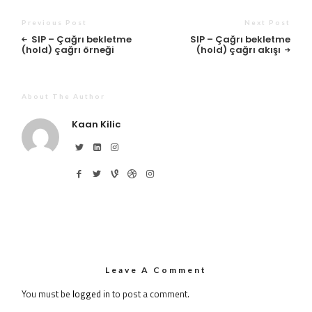
Previous Post
Next Post
SIP – Çağrı bekletme
SIP – Çağrı bekletme
(hold) çağrı örneği
(hold) çağrı akışı
About The Author
Kaan Kilic
Leave A Comment
You must be
logged in
to post a comment.