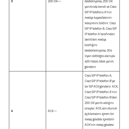
3
200 OK—
destekliyorsa, 200 OK
yanıtında kendi ve Cisco
SIP IP telefonu A’nın
medya kapasitesinin
kesişimini bildirir. Cisco
SIP IP telefon B, Cisco SIP
IP telefon A tarafından
belirtilen medya
özelliğini
desteklemiyorsa, 304
Uyarı üstbilgisi alanıyla
400 Hatalı İstek yanıtı
gönderir.
Cisco SIP IP telefon A,
Cisco SIP IP telefon B’ye
bir SIP ACK gönderir. ACK,
Cisco SIP IP telefon A’nın
Cisco SIP IP telefon B’den
200 OK yanıtı aldığını
onaylar. ACK, son oturum
4
ACK—
açıklamasını içeren bir
mesaj gövdesi içerebilir
ACK’nin mesaj gövdesi