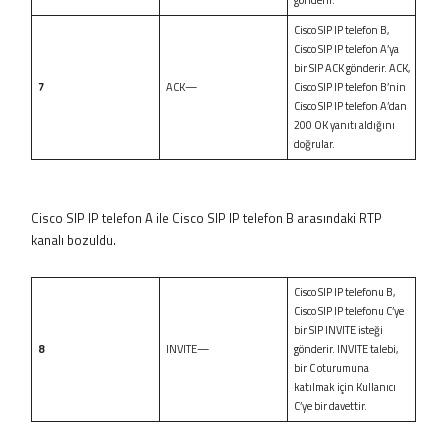
Cisco SIP IP telefon B,
Cisco SIP IP telefon A’ya
bir SIP ACK gönderir. ACK,
7
ACK—
Cisco SIP IP telefon B’nin
Cisco SIP IP telefon A’dan
200 OK yanıtı aldığını
doğrular.
Cisco SIP IP telefon A ile Cisco SIP IP telefon B arasındaki RTP
kanalı bozuldu.
Cisco SIP IP telefonu B,
Cisco SIP IP telefonu C’ye
bir SIP INVITE isteği
8
INVITE—
gönderir. INVITE talebi,
bir C oturumuna
katılmak için Kullanıcı
C’ye bir davettir.