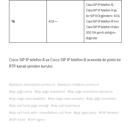
Cisco SIP IP telefon B,
Cisco SIP IP telefon A’ya
bir SIP ACK gönderir. ACK,
16
ACK—
Cisco SIP IP telefon B’nin
Cisco SIP IP telefon A’dan
200 OK yanıtı aldığını
doğrular.
Cisco SIP IP telefon A ve Cisco SIP IP telefon B arasında iki yönlü bir
RTP kanalı yeniden kurulur.
session description protocol
session initation protocol
sip çağrı alma
sip çağrı bekletme
sip çağrı bekletme danışma
sip cagrı nasıl baslatılır
sip cagrı nasıl sonlanır
sip çağrı örnekleri
sip call hold çağrı örneği
sip call hold trace
sip call hold with consultation call flow
sip çaprı akışı
SIP dersleri
SIP nedir
SIP ögren