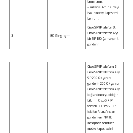
tanımlanır.
• Kullanıcı A’nın almaya
hazır medya kapasitesi
belirtilir.
Cisco SIP IP telefon B,
Cisco SIP IP telefon A’ya
2
180 Ringing—
bir SIP 180 Çalma yanıtı
gönderir.
Cisco SIP IP telefonu B,
Cisco SIP IP telefonu A’ya
SIP 200 OK yanıtı
gönderir. 200 OK yanıtı,
Cisco SIP IP telefonu A’ya
bağlantının yapıldığını
bildirir. Cisco SIP IP
telefon B, Cisco SIP IP
telefon A tarafından
gönderilen INVITE
mesajında belirtilen
medya kapasitesini