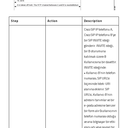
Step
Action
Description
Cisco SIP IP telefonu A,
Cisco SIP IP telefonu B’ye
bir SIP INVITE isteği
gönderir. INVITE isteği,
bir B oturumuna
katılmak üzere B
Kullanıcısına bir davettir.
INVITE isteğinde:
• Kullanıcı B’nin telefon
numarası, SIP URL’si
biçiminde İstek-URI
alanına eklenir. SIP
URL’si, Kullanıcı B’nin
adresini tanımlar ve bir
e-posta adresine benzer
bir form alır (kullanıcının
telefon numarası olduğu
ve ana bilgisayar bir etki
alanı adı veya sayısal bir