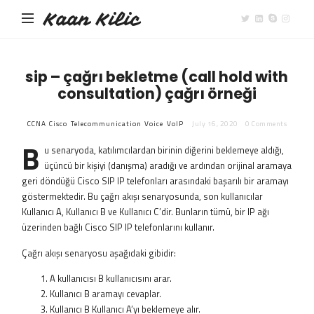
Kaan Kilic
sip – çağrı bekletme (call hold with
consultation) çağrı örneği
CCNA
Cisco
Telecommunication
Voice
VoIP
July 16, 2020
0 Comments
B
u senaryoda, katılımcılardan birinin diğerini beklemeye aldığı,
üçüncü bir kişiyi (danışma) aradığı ve ardından orijinal aramaya
geri döndüğü Cisco SIP IP telefonları arasındaki başarılı bir aramayı
göstermektedir. Bu çağrı akışı senaryosunda, son kullanıcılar
Kullanıcı A, Kullanıcı B ve Kullanıcı C’dir. Bunların tümü, bir IP ağı
üzerinden bağlı Cisco SIP IP telefonlarını kullanır.
Çağrı akışı senaryosu aşağıdaki gibidir:
A kullanıcısı B kullanıcısını arar.
Kullanıcı B aramayı cevaplar.
Kullanıcı B Kullanıcı A’yı beklemeye alır.