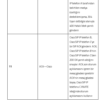
IP telefon A tarafından
belirtilen medya
özelliğini
desteklemiyorsa, 304
Uyarı üstbilgisi alanıyla
400 Hatalı İstek yanıtı
gönderir.
Cisco SIP IP telefon B,
Cisco SIP IP telefon C’ye
bir SIP ACK gönderir. ACK,
Cisco SIP IP telefon B’nin
Cisco SIP IP telefon C’den
200 OK yanıtı aldığını
onaylar. ACK, son oturum
11
ACK—Cisco
açıklamasını içeren bir
mesaj gövdesi içerebilir
ACK’nin mesaj gövdesi
boşsa, Cisco SIP IP
telefonu C INVITE
isteğinde oturum
açıklamasını kullanır.