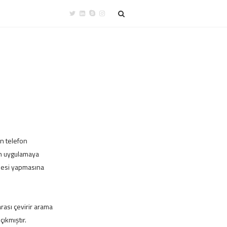
en telefon
an uygulamaya
şmesi yapmasına
ası çevirir arama
ıkmıştır.