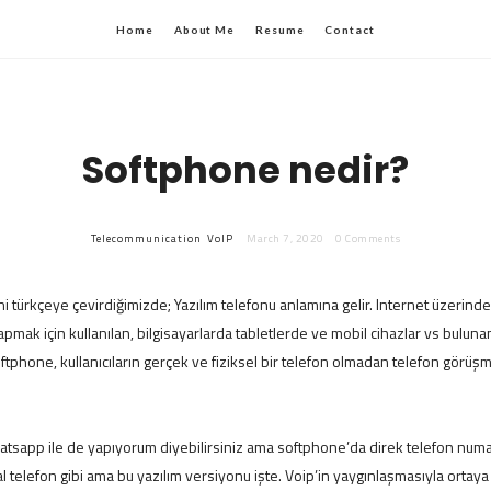
Home
About Me
Resume
Contact
Softphone nedir?
Telecommunication
VoIP
March 7, 2020
0 Comments
i türkçeye çevirdiğimizde; Yazılım telefonu anlamına gelir. Internet üzerind
pmak için kullanılan, bilgisayarlarda tabletlerde ve mobil cihazlar vs bulun
Softphone, kullanıcıların gerçek ve fiziksel bir telefon olmadan telefon görü
sapp ile de yapıyorum diyebilirsiniz ama softphone’da direk telefon numar
telefon gibi ama bu yazılım versiyonu işte. Voip’in yaygınlaşmasıyla ortaya ç