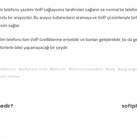
lım telefonu yazılımı VoIP sağlayıcınız tarafından sağlanır ve normal bir telefo
dostu bir arayüzdür. Bu arayüz kullanıcıların aramaya ve VoIP çözümleriyle bir
sini sağlar.
lım telefonu tüm VoIP özelliklerine erişebilir ve bunları geliştirebilir, bu da 
törlerle bile) yapamayacağı bir şeydir.
softphone
softphone nedir
telecom
telecommunication
voip
voip engi
zılım telefon
nedir?
softp