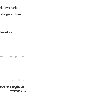
nla aynı şekilde
likte gelen tüm
geleneksel
neer
voip phone
Next Post
hone register
etmek