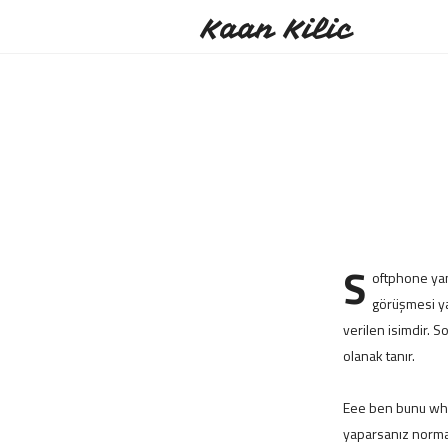
Kaan Kilic
S
oftphone yan
görüşmesi ya
verilen isimdir. 
olanak tanır.
Eee ben bunu what
yaparsanız normal 