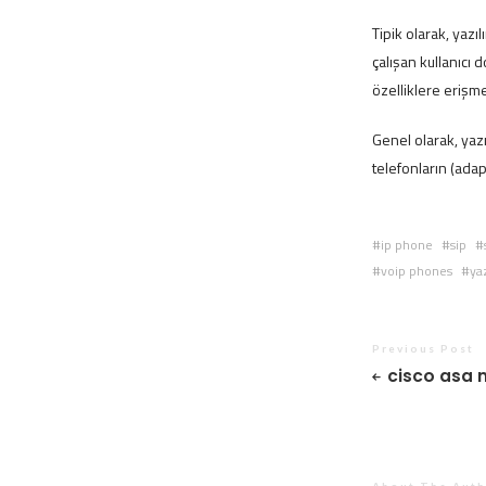
Tipik olarak, yazı
çalışan kullanıcı 
özelliklere erişme
Genel olarak, yazı
telefonların (adap
ip phone
sip
voip phones
ya
Previous Post
cisco asa 