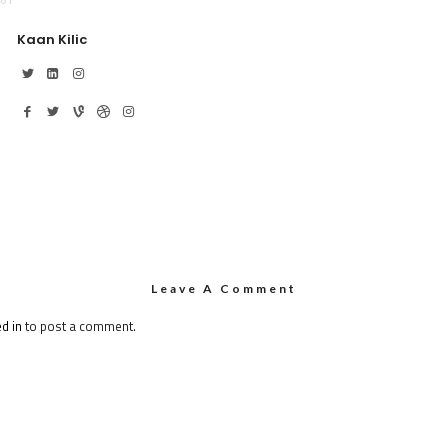
or
Kaan Kilic
Leave A Comment
d in
to post a comment.