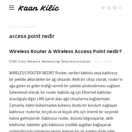
Kaan Kilic
Posts tagged
access point nedir
Wireless Router & Wireless Access Point nedir?
CCNA
Cisco
Network
Networking
Telecommunication
July 1, 2020
WIRELESS ROUTER NEDIR? Router, verileri kablolu veya kablosuz
bir şekilde aktarabilen bir ağ cihazıdır. Akıllı bir cihaz olarak, router’ın
ağa gelen ve giden trafiği verimli bir şekilde yönlendirmesi sağlanır.
Geleneksel olarak, bir router kablolu ağ için Ethernet kabloları
aracılığıyla diğer LAN (yerel alan ağı) cihazlarına bağlanmıştır.
Zamanla, kablo kullanmadan kullanıcı dostu bir kurulum sağlayan
kablosuz routerlar, birçok ev ve küçük ofis için önemli bir seçenek
haline gelmişlerdir. Kablosuz router, dizüstü bilgisayarlar, akıllı
telefonlar, tabletler gibi kablosuz özellikli aygıtları bağlayarak
yönlendiricinin işlevlerini yerine getiren bir ağ aygıtını ifade eder.