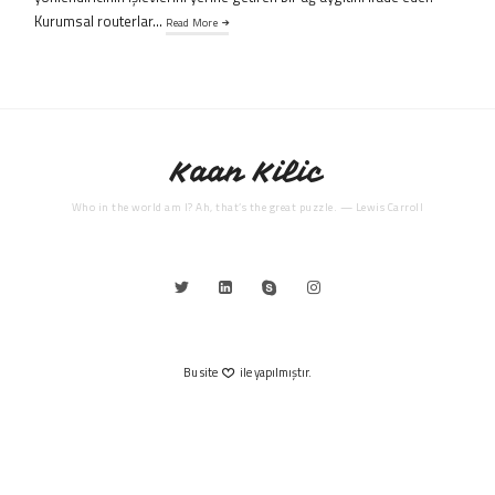
Kurumsal routerlar…
Read More
Kaan Kilic
Who in the world am I? Ah, that’s the great puzzle. — Lewis Carroll
Bu site
ile yapılmıştır.