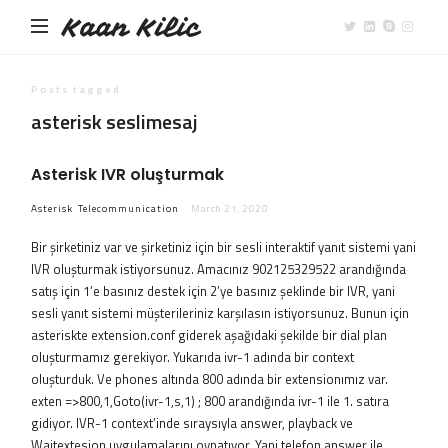
Kaan Kilic
Posts tagged
asterisk seslimesaj
Asterisk IVR oluşturmak
Asterisk
Telecommunication
March 21, 2020
Bir şirketiniz var ve şirketiniz için bir sesli interaktif yanıt sistemi yani
IVR oluşturmak istiyorsunuz. Amacınız 902125329522 arandığında
satış için 1’e basınız destek için 2’ye basınız şeklinde bir IVR, yani
sesli yanıt sistemi müşterileriniz karşılasın istiyorsunuz. Bunun için
asteriskte extension.conf giderek aşağıdaki şekilde bir dial plan
oluşturmamız gerekiyor. Yukarıda ivr-1 adında bir context
oluşturduk. Ve phones altında 800 adında bir extensionımız var.
exten =>800,1,Goto(ivr-1,s,1) ; 800 arandığında ivr-1 ile 1. satıra
gidiyor. IVR-1 context’inde sıraysıyla answer, playback ve
Waitextesion uygulamalarını oynatıyor. Yani telefon answer ile