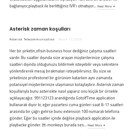
bağlanıyor,playback ile berlittiğiniz IVR’ı otnatıyor…
Read More
Asterisk zaman koşulları
Asterisk
Telecommunication
March 12, 2020
Her bir şirketin,ofisin business hour dediğiniz çalışma saatleri
vardır. Bu saatler dışında size arayan müşterilerinize çalışma
saatleri dışında olduğunuzu bildirmek isteyebilir veya sekretere
yönlendirerek mesaj bırakmaları isteyebilirsiniz. Bu size ve
şirketinize profestonel bir görünüm katarken aynı zamanda
potansiyel müşterilerinize ulaşmanızı kolaylaştırır. Asterisk zaman
koşullarıyla bunu asteriskte nasıl yaparız onu küçük bir örnekle
açıklayacağız. 991123123 arandığında GotoIfTime application
kullanarak diyor ki; eğer pazartesi cuma günleri saat 8-17 saatleri
arasında bir çağrı gelirse bunu extension 100 numaralı telefona
gönder. Eğer bu saatler içinde değilse playback application ile
playbacke gönder. (tt-monkeys burada ses…
Read More