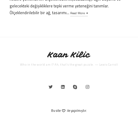
gelecekteki değişikliklere tepki verme yeteneğini tanımlar.
Ölçeklendirilebilir bir ağ, tasarımı…
Read More
Kaan Kilic
Who in the world am I? Ah, that’s the great puzzle. — Lewis Carroll
Bu site
ile yapılmıştır.