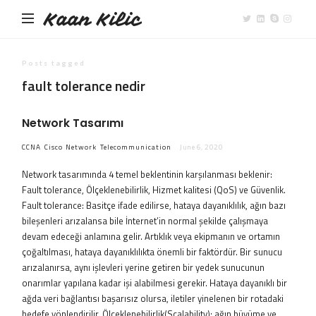
Kaan Kilic
Posts tagged
fault tolerance nedir
Network Tasarımı
CCNA
Cisco
Network
Telecommunication
June 6, 2020
Network tasarımında 4 temel beklentinin karşılanması beklenir:
Fault tolerance, Ölçeklenebilirlik, Hizmet kalitesi (QoS) ve Güvenlik.
Fault tolerance: Basitçe ifade edilirse, hataya dayanıklılık, ağın bazı
bileşenleri arızalansa bile İnternet’in normal şekilde çalışmaya
devam edeceği anlamına gelir. Artıklık veya ekipmanın ve ortamın
çoğaltılması, hataya dayanıklılıkta önemli bir faktördür. Bir sunucu
arızalanırsa, aynı işlevleri yerine getiren bir yedek sunucunun
onarımlar yapılana kadar işi alabilmesi gerekir. Hataya dayanıklı bir
ağda veri bağlantısı başarısız olursa, iletiler yinelenen bir rotadaki
hedefe yönlendirilir. Ölçeklenebilirlik(Scalability): ağın büyüme ve