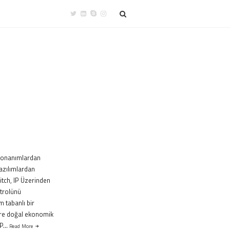
k donanımlardan
azılımlardan
itch, IP Üzerinden
trolünü
m tabanlı bir
öre doğal ekonomik
SIP…
Read More