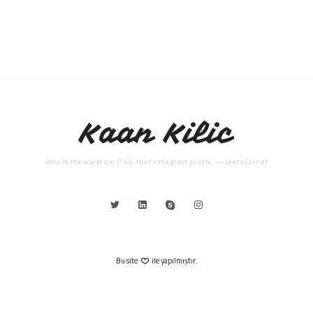
Kaan Kilic
Who in the world am I? Ah, that’s the great puzzle. — Lewis Carroll
Bu site
ile yapılmıştır.