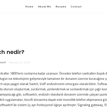
Home
About Me
Resume
Contact
ch nedir?
VoIP
February 24, 2020
santraller 1800’lerin sonlarına kadar uzanıyor. Önceden telefon santralleri büyü
 Bugün ise teknolojinin gelişmesiyle tamamen bir donanım üzerine kuracağınız y
ch veya yaygın olarak Switch, VoIP endüstrisinin omurgası olarak bilinir. Softsw
nda oturum oluşturmak, sürdürmek, yönlendirmek ve sonlandırmak için çağrı kon
anlaşılacağı gibi, softswitch, endüstri standardı donanım üzerinde çalışan yazılı
ch uygulamaları, tescilli donanıma dayalı eski monolitik telefon ekipmanına g
Softswitch’de sistem üç ayrı fonksiyonel öğeye ayrılmıştır: Signaling gateway, 