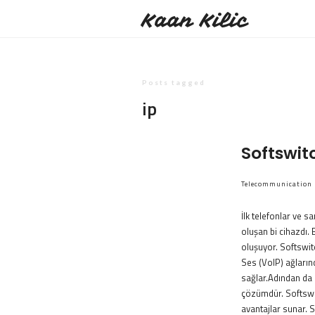
Kaan Kilic
Posts tagged
ip
Softswit
Telecommunication
İlk telefonlar ve 
oluşan bi cihazdı.
oluşuyor. Softswit
Ses (VoIP) ağları
sağlar.Adından da 
çözümdür. Softswit
avantajlar sunar. 