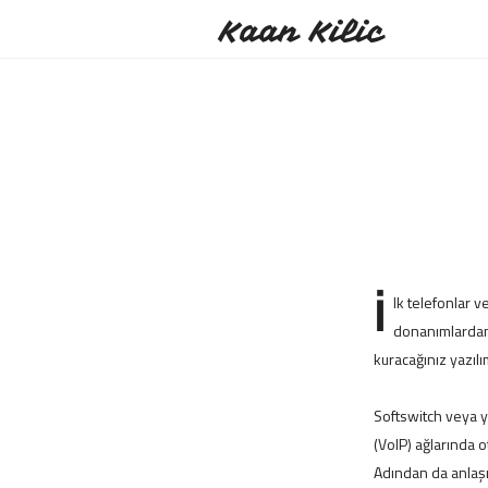
Kaan Kilic
İ
lk telefonlar 
donanımlardan 
kuracağınız yazıl
Softswitch veya y
(VoIP) ağlarında 
Adından da anlaşıl