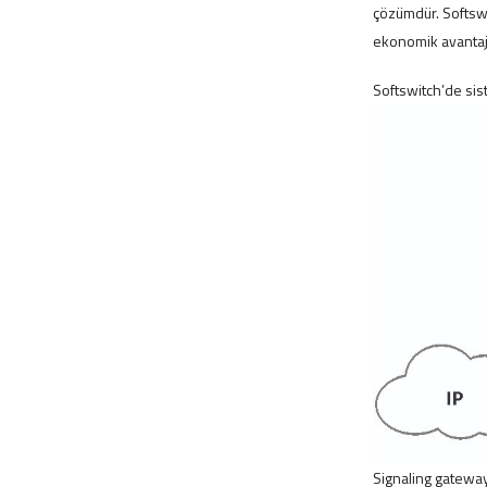
çözümdür. Softswi
ekonomik avantajl
Softswitch’de sis
Signaling gateway,