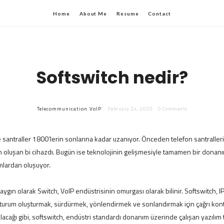
Home
About Me
Resume
Contact
Softswitch nedir?
Telecommunication
VoIP
February 24, 2020
0 Comments
ve santraller 1800’lerin sonlarına kadar uzanıyor. Önceden telefon santraller
oluşan bi cihazdı. Bugün ise teknolojinin gelişmesiyle tamamen bir donan
ımlardan oluşuyor.
aygın olarak Switch, VoIP endüstrisinin omurgası olarak bilinir. Softswitch, 
oturum oluşturmak, sürdürmek, yönlendirmek ve sonlandırmak için çağrı kont
acağı gibi, softswitch, endüstri standardı donanım üzerinde çalışan yazılım t