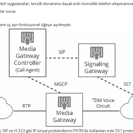
tch uygulamaları, tescilli donanıma dayalı eski monolitik telefon ekipmanın
ar sunar.
tem üç ayrı fonksiyonel öğeye ayrılmıştır:
 SIP ve H.323 gibi IP sinyal protokollerini PSTN’de kullanılan eski SS7 proto