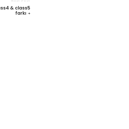
Next Post
ass4 & class5
farkı