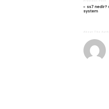
Previous Post
ss7 nedir? 
system
About The Auth