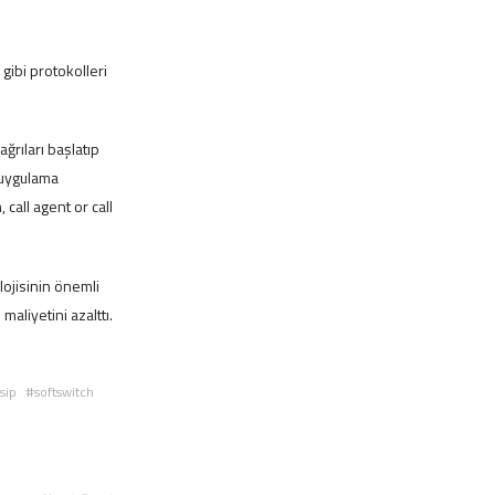
gibi protokolleri
ğrıları başlatıp
i uygulama
 call agent or call
ojisinin önemli
aliyetini azalttı.
sip
softswitch