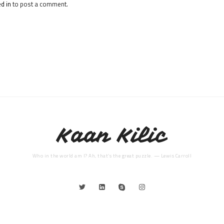
d in
to post a comment.
Kaan Kilic
Who in the world am I? Ah, that’s the great puzzle. — Lewis Carroll