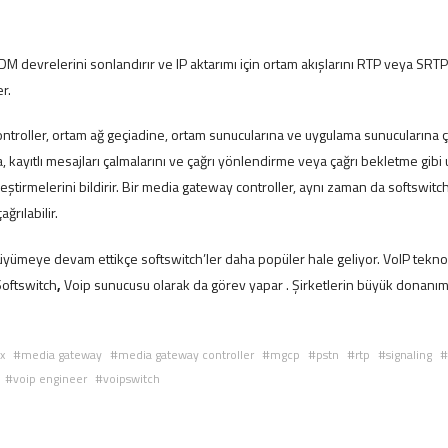
M devrelerini sonlandırır ve IP aktarımı için ortam akışlarını RTP veya SRTP 
r.
troller, ortam ağ geçiadine, ortam sunucularına ve uygulama sunucularına ça
, kayıtlı mesajları çalmalarını ve çağrı yönlendirme veya çağrı bekletme gib
leştirmelerini bildirir. Bir media gateway controller, aynı zaman da softswitch,
ağrılabilir.
üyümeye devam ettikçe softswitch’ler daha popüler hale geliyor. VoIP teknol
Softswitch
,
Voip sunucusu
olarak da görev yapar . Şirketlerin büyük donanım m
x
media gateway
media gateway controller
mgcp
pstn
rtp
signaling
voip engineer
voipswitch