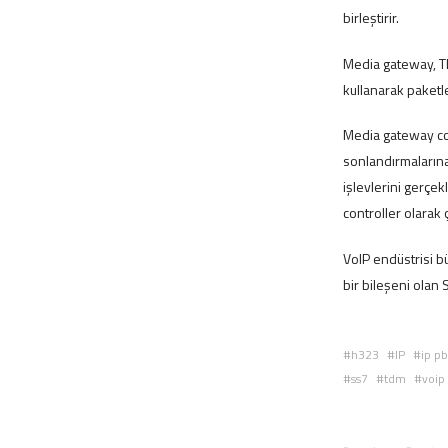
birleştirir.
Media gateway, TD
kullanarak paketle
Media gateway con
sonlandırmalarına
işlevlerini gerçek
controller olarak ç
VoIP endüstrisi b
bir bileşeni olan 
h323
IP
ip pb
ss7
tdm
voip