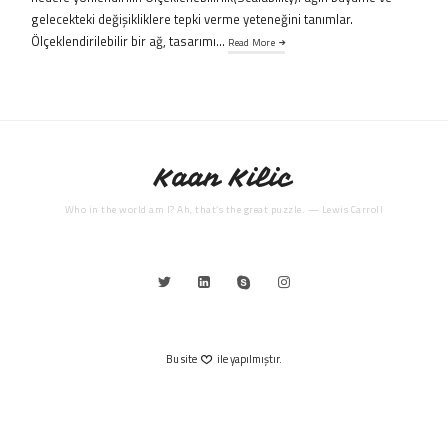
gelecekteki değişikliklere tepki verme yeteneğini tanımlar.
Ölçeklendirilebilir bir ağ, tasarımı…
Read More
Kaan Kilic
Who in the world am I? Ah, that’s the great puzzle. — Lewis Carroll
Bu site
ile yapılmıştır.