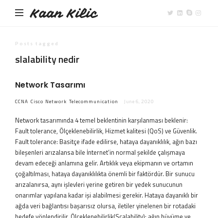
Kaan Kilic
Posts tagged
slalability nedir
Network Tasarımı
CCNA
Cisco
Network
Telecommunication
June 6, 2020
Network tasarımında 4 temel beklentinin karşılanması beklenir:
Fault tolerance, Ölçeklenebilirlik, Hizmet kalitesi (QoS) ve Güvenlik.
Fault tolerance: Basitçe ifade edilirse, hataya dayanıklılık, ağın bazı
bileşenleri arızalansa bile İnternet’in normal şekilde çalışmaya
devam edeceği anlamına gelir. Artıklık veya ekipmanın ve ortamın
çoğaltılması, hataya dayanıklılıkta önemli bir faktördür. Bir sunucu
arızalanırsa, aynı işlevleri yerine getiren bir yedek sunucunun
onarımlar yapılana kadar işi alabilmesi gerekir. Hataya dayanıklı bir
ağda veri bağlantısı başarısız olursa, iletiler yinelenen bir rotadaki
hedefe yönlendirilir. Ölçeklenebilirlik(Scalability): ağın büyüme ve