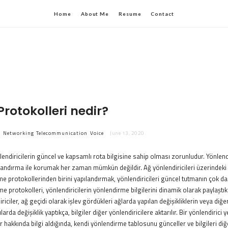
Home
About Me
Resume
Contact
Protokolleri nedir?
k
Networking
Telecommunication
Voice
June 13, 2020
lendiricilerin güncel ve kapsamlı rota bilgisine sahip olması zorunludur. Yönle
andırma ile korumak her zaman mümkün değildir. Ağ yönlendiricileri üzerindeki çeş
 protokollerinden birini yapılandırmak, yönlendiricileri güncel tutmanın çok daha
e protokolleri, yönlendiricilerin yönlendirme bilgilerini dinamik olarak paylaştıkl
riciler, ağ geçidi olarak işlev gördükleri ağlarda yapılan değişikliklerin veya diğer
arda değişiklik yaptıkça, bilgiler diğer yönlendiricilere aktarılır. Bir yönlendirici 
ar hakkında bilgi aldığında, kendi yönlendirme tablosunu günceller ve bilgileri diğ