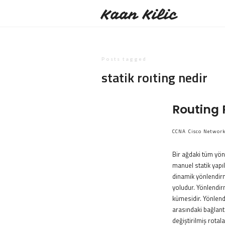
Kaan Kilic
Posts tagged
statik roıting nedir
Routing 
CCNA
Cisco
Networ
Bir ağdaki tüm yön
manuel statik yapıl
dinamik yönlendirme
yoludur. Yönlendirm
kümesidir. Yönlendi
arasındaki bağlantıl
değiştirilmiş rotal