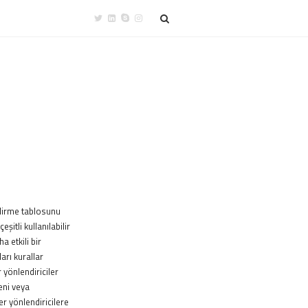
ndirme tablosunu
itli kullanılabilir
 etkili bir
arı kurallar
 yönlendiriciler
yeni veya
er yönlendiricilere