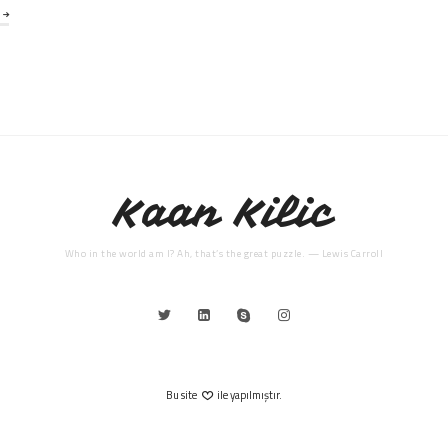
Kaan Kilic
Who in the world am I? Ah, that’s the great puzzle. — Lewis Carroll
Bu site
ile yapılmıştır.