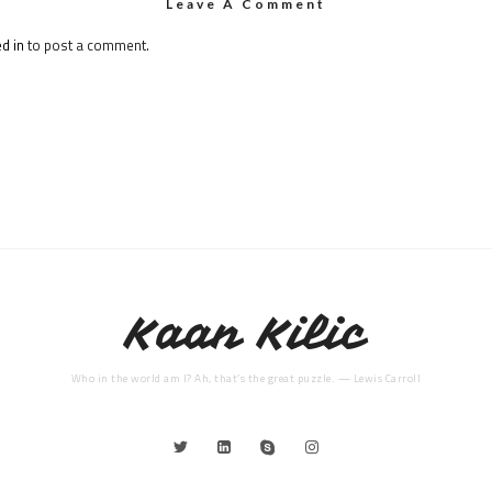
Leave A Comment
d in
to post a comment.
Kaan Kilic
Who in the world am I? Ah, that’s the great puzzle. — Lewis Carroll