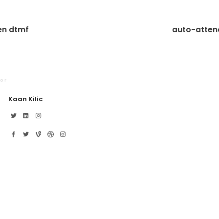
den dtmf
auto-atten
or
Kaan Kilic