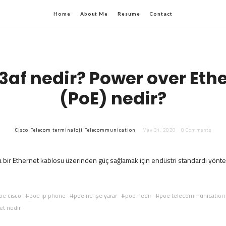
Home
About Me
Resume
Contact
3af nedir? Power over Eth
(PoE) nedir?
Cisco
Telecom terminaloji
Telecommunication
May 31, 2020
0 Comments
ra bir Ethernet kablosu üzerinden güç sağlamak için endüstri standardı yönt
oe cisco
poe ip phone
poe ne işe yarar
poe nedir
poe telecommunication
et nedir