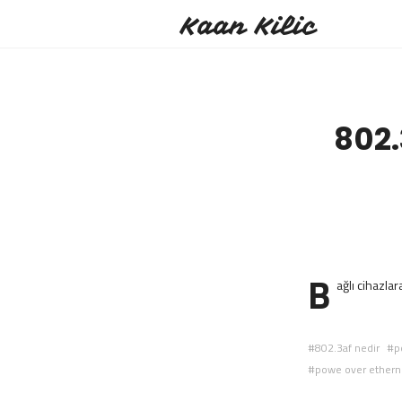
Kaan Kilic
802.
B
ağlı cihazla
802.3af nedir
p
powe over ethern