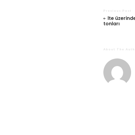
Previous Post
lte üzerin
tonları
About The Auth