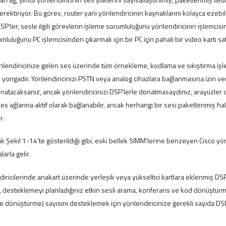
rektiriyor. Bu görev, router yani yönlendiricinin kaynaklarını kolayca ezebil
SP’ler, sesle ilgili görevlerin işleme sorumluluğunu yönlendiricinin işlemcisin
luluğunu PC işlemcisinden çıkarmak için bir PC için pahalı bir video kartı sat
önlendiricinize gelen ses üzerinde tüm örnekleme, kodlama ve sıkıştırma işle
r yongadır. Yönlendiricinizi PSTN veya analog cihazlara bağlanmasına izin v
 donatacaksanız, ancak yönlendiricinizi DSP’lerle donatmasaydınız, arayüzler 
ses ağlarına aktif olarak bağlanabilir, ancak herhangi bir sesi paketlenmiş h
r.
rak Şekil 1-14’te gösterildiği gibi, eski bellek SIMM’lerine benzeyen Cisco yö
arla gelir.
iricilerinde anakart üzerinde yerleşik veya yükseltici kartlara eklenmiş DSP’l
 desteklemeyi planladığınız etkin sesli arama, konferans ve kod dönüştürm
ne dönüştürme) sayısını desteklemek için yönlendiricinize gerekli sayıda D