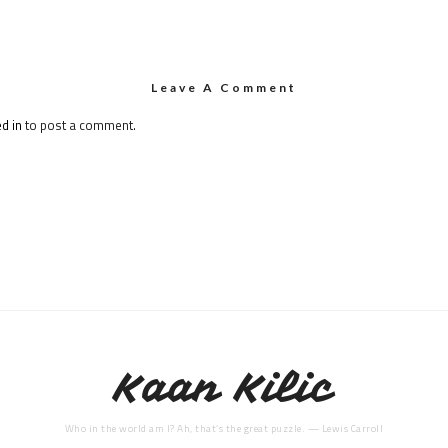
Leave A Comment
d in
to post a comment.
Kaan Kilic
Who in the world am I? Ah, that’s the great puzzle. — Lewis Carroll