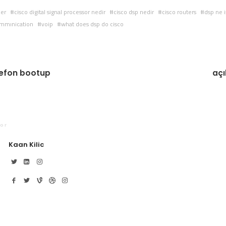
der
cisco digital signal processor nedir
cisco dsp nedir
cisco routers
dsp ne i
mmınication
voip
what does dsp do cisco
elefon bootup
açı
or
Kaan Kilic