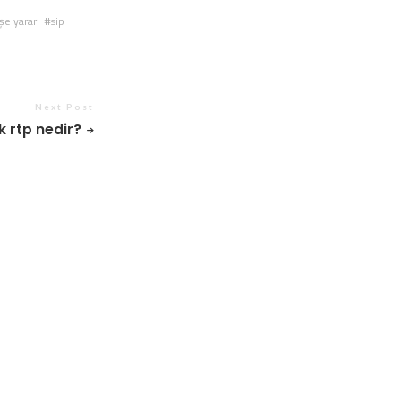
şe yarar
sip
Next Post
k rtp nedir?