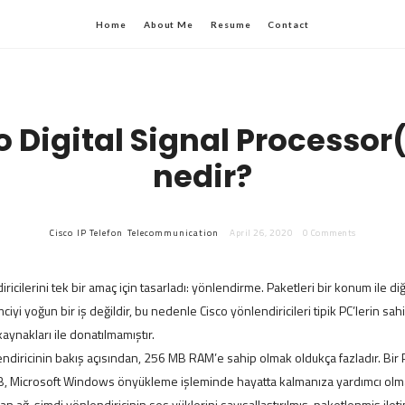
Home
About Me
Resume
Contact
o Digital Signal Processor
nedir?
Cisco
IP Telefon
Telecommunication
April 26, 2020
0 Comments
iricilerini tek bir amaç için tasarladı: yönlendirme. Paketleri bir konum ile di
ciyi yoğun bir iş değildir, bu nedenle Cisco yönlendiricileri tipik PC’lerin sa
aynakları ile donatılmamıştır.
endiricinin bakış açısından, 256 MB RAM’e sahip olmak oldukça fazladır. Bir 
B, Microsoft Windows önyükleme işleminde hayatta kalmanıza yardımcı olma
an ağ, şimdi yönlendiricinin ses yüklerini sayısallaştırılmış, paketlenmiş ilet