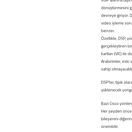
dönüştürmesini ge
devreye giriyor. D
video işleme sorum
benzer.
Özellikle, DSP, y
gerçekleştiren bi
kartları (VIC) ile
Arabirimler, eski 
sahip olmayacaktı
DSP’ler, tipik ola
yüklenecek yongal
Bazı Cisco yönlend
Her şeyden önce,
bileşenini diğeri
önemlidir.