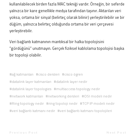
kullanılabilecek birden fazla MAC tekniği vardır. Örneğin, bir seferde
yalnızca bir kare genellikle medya tarafından taşınır. Aktarılan veri
yoksa, ortama bir sinyal (belirteç olarak bilinir) yerleştirilebilir ve bir
düğüm, yalnızca belirteç olduğunda ortama bir veri çerçevesi
yerleştirebilir.
Veri bağlantı katmanının mantıksal bir halka topolojisini
“gördüğünü” unutmayın. Gerçek fiziksel kablolama topolojisi başka
bir topoloji olabilir.
ağ katmanları
cisco dersleri
cisco ögren
datalink layer katmanları
datalink layer nedir
datalink layer topologies
multiaccess topology nedir
network katmanları
networking dersleri
OSI modeli nedir
Ring topology nedir
ring topoloji nedir
TCP IP modeli nedir
veri bağlantı katmanı nedir
veri bağlantı katmanı topolojileri
Previous Post
Next Post