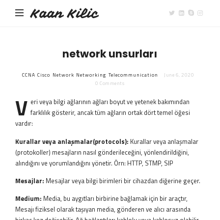
Kaan Kilic
network unsurları
CCNA
Cisco
Network
Networking
Telecommunication
June 6, 2020
0 Comments
V
eri veya bilgi ağlarının ağları boyut ve yetenek bakımından
farklılık gösterir, ancak tüm ağların ortak dört temel öğesi
vardır:
Kurallar veya anlaşmalar(protocols):
Kurallar veya anlaşmalar
(protokoller) mesajların nasıl gönderileceğini, yönlendirildiğini,
alındığını ve yorumlandığını yönetir. Örn: HTTP, STMP, SIP
Mesajlar:
Mesajlar veya bilgi birimleri bir cihazdan diğerine geçer.
Medium:
Media, bu aygıtları birbirine bağlamak için bir araçtır,
Mesajı fiziksel olarak taşıyan media, gönderen ve alıcı arasında