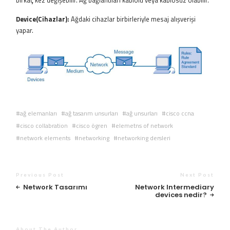
birkaç kez değişebilir. Ağ bağlantıları kablolu veya kablosuz olabilir.
Device(Cihazlar):
Ağdaki cihazlar birbirleriyle mesaj alışverişi
yapar.
ağ elemanları
ağ tasarım unsurları
ağ unsurları
cisco ccna
cisco collabration
cisco ögren
elemetns of network
network elements
networking
networking dersleri
Previous Post
Next Post
Network Tasarımı
Network Intermediary
devices nedir?
About The Author