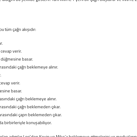
bu tüm çağrı akışıdır:
r.
 cevap verir.
s düğmesine basar.
rasındaki çağrı beklemeye alınır.
.
cevap verir.
esine basar.
asındaki çağrı beklemeye alınır.
arasındaki çağrı beklemeden çıkar.
arasındaki çaprı beklemeden çıkar.
da birbirleriyle konuşabiliyor.
olan adımlar Lori’den Kevin ve Mike’a beklemeye gitmelerini ve medyaların