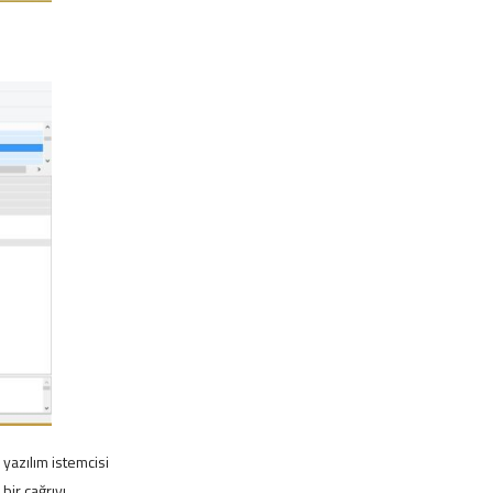
P yazılım istemcisi
bir çağrıyı