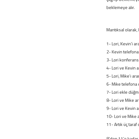
beklemeye alır.
Mantıksal olarak, 
1- Lori, Kevin’i ara
2- Kevin telefona
3- Lori konferan
4- Lori ve Kevin a
5- Lori, Mike’ı arar
6- Mike telefona 
7- Lori ekle düğm
8- Lori ve Mike ar
9- Lori ve Kevin 
10- Lori ve Mike 
11- Artık üç taraf 
8’den 11’e kadar 