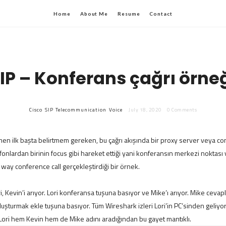
Home
About Me
Resume
Contact
IP – Konferans çağrı örne
Cisco
SIP
Telecommunication
Voice
July 18, 2020
0 Comments
men ilk başta belirtmem gereken, bu çağrı akışında bir proxy server veya c
fonlardan birinin focus gibi hareket ettiği yani konferansın merkezi noktası 
 way conference call gerçekleştirdiği bir örnek.
, Kevin’i arıyor. Lori konferansa tuşuna basıyor ve Mike’ı arıyor. Mike cevap
luşturmak ekle tuşuna basıyor. Tüm Wireshark izleri Lori’in PC’sinden geliyor
Lori hem Kevin hem de Mike adını aradığından bu gayet mantıklı.