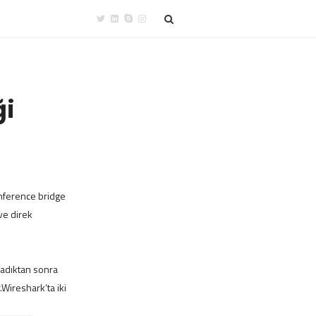
ği
onference bridge
ve direk
ladıktan sonra
.Wireshark’ta iki