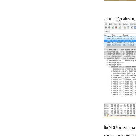
2inci çağrı akışı 
İki SDP bir istisna
çağrıyı beklemeye 