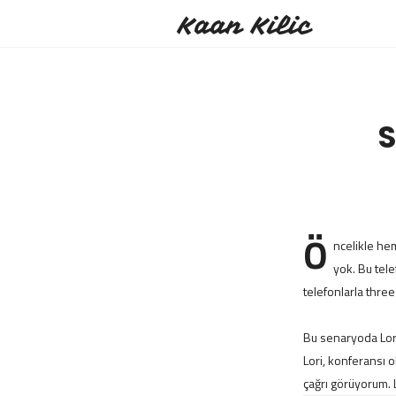
Kaan Kilic
S
Ö
ncelikle he
yok. Bu tele
telefonlarla three
Bu senaryoda Lori
Lori, konferansı o
çağrı görüyorum. 