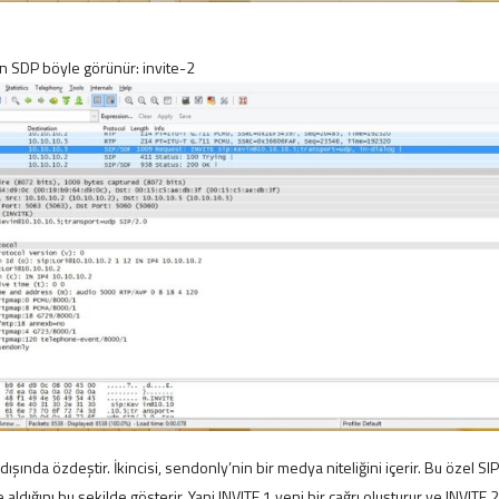
için SDP böyle görünür: invite-2
 dışında özdeştir. İkincisi, sendonly’nin bir medya niteliğini içerir. Bu özel SI
aldığını bu şekilde gösterir. Yani INVITE 1 yeni bir çağrı oluşturur ve INVITE 2 