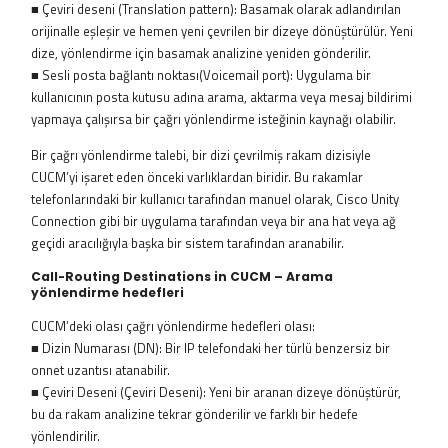
■ Çeviri deseni (Translation pattern): Basamak olarak adlandırılan
orijinalle eşleşir ve hemen yeni çevrilen bir dizeye dönüştürülür. Yeni
dize, yönlendirme için basamak analizine yeniden gönderilir.
■ Sesli posta bağlantı noktası(Voicemail port): Uygulama bir
kullanıcının posta kutusu adına arama, aktarma veya mesaj bildirimi
yapmaya çalışırsa bir çağrı yönlendirme isteğinin kaynağı olabilir.
Bir çağrı yönlendirme talebi, bir dizi çevrilmiş rakam dizisiyle
CUCM’yi işaret eden önceki varlıklardan biridir. Bu rakamlar
telefonlarındaki bir kullanıcı tarafından manuel olarak, Cisco Unity
Connection gibi bir uygulama tarafından veya bir ana hat veya ağ
geçidi aracılığıyla başka bir sistem tarafından aranabilir.
Call-Routing Destinations in CUCM – Arama
yönlendirme hedefleri
CUCM’deki olası çağrı yönlendirme hedefleri olası:
■ Dizin Numarası (DN): Bir IP telefondaki her türlü benzersiz bir
onnet uzantısı atanabilir.
■ Çeviri Deseni (Çeviri Deseni): Yeni bir aranan dizeye dönüştürür,
bu da rakam analizine tekrar gönderilir ve farklı bir hedefe
yönlendirilir.