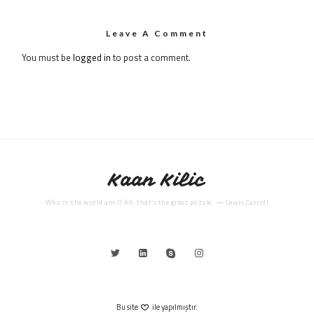
Leave A Comment
You must be
logged in
to post a comment.
Kaan Kilic
Who in the world am I? Ah, that’s the great puzzle. — Lewis Carroll
Bu site
ile yapılmıştır.