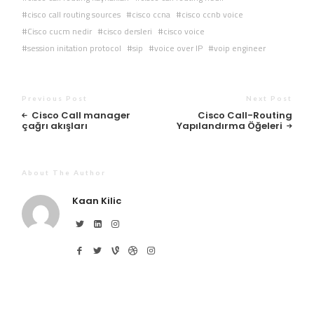
cisco call routing sources
cisco ccna
cisco ccnb voice
Cisco cucm nedir
cisco dersleri
cisco voice
session initation protocol
sip
voice over IP
voip engineer
Previous Post
Next Post
Cisco Call manager
Cisco Call-Routing
çağrı akışları
Yapılandırma Öğeleri
About The Author
Kaan Kilic