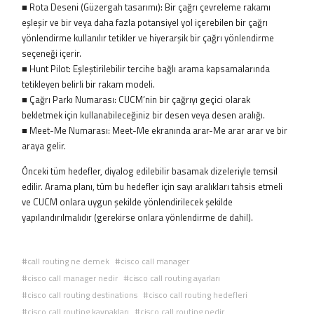
■ Rota Deseni (Güzergah tasarımı): Bir çağrı çevreleme rakamı
eşleşir ve bir veya daha fazla potansiyel yol içerebilen bir çağrı
yönlendirme kullanılır tetikler ve hiyerarşik bir çağrı yönlendirme
seçeneği içerir.
■ Hunt Pilot: Eşleştirilebilir tercihe bağlı arama kapsamalarında
tetikleyen belirli bir rakam modeli.
■ Çağrı Parkı Numarası: CUCM’nin bir çağrıyı geçici olarak
bekletmek için kullanabileceğiniz bir desen veya desen aralığı.
■ Meet-Me Numarası: Meet-Me ekranında arar-Me arar arar ve bir
araya gelir.
Önceki tüm hedefler, diyalog edilebilir basamak dizeleriyle temsil
edilir. Arama planı, tüm bu hedefler için sayı aralıkları tahsis etmeli
ve CUCM onlara uygun şekilde yönlendirilecek şekilde
yapılandırılmalıdır (gerekirse onlara yönlendirme de dahil).
call routing ne demek
cisco call manager
cisco call manager nedir
cisco call routing ayarları
cisco call routing destinations
cisco call routing hedefleri
cisco call routing kaynakları
cisco call routing nedir