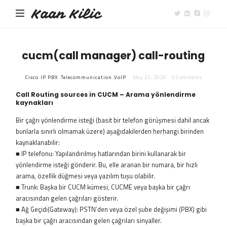
Kaan Kilic
cucm(call manager) call-routing
Cisco
IP PBX
Telecommunication
VoIP
May 23, 2020
0 Comments
Call Routing sources in CUCM – Arama yönlendirme
kaynakları
Bir çağrı yönlendirme isteği (basit bir telefon görüşmesi dahil ancak
bunlarla sınırlı olmamak üzere) aşağıdakilerden herhangi birinden
kaynaklanabilir:
■ IP telefonu: Yapılandırılmış hatlarından birini kullanarak bir
yönlendirme isteği gönderir. Bu, elle aranan bir numara, bir hızlı
arama, özellik düğmesi veya yazılım tuşu olabilir.
■ Trunk: Başka bir CUCM kümesi, CUCME veya başka bir çağrı
aracısından gelen çağrıları gösterir.
■ Ağ Geçidi(Gateway): PSTN’den veya özel şube değişimi (PBX) gibi
başka bir çağrı aracısından gelen çağrıları sinyaller.